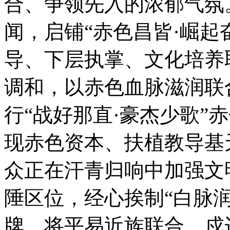
合、争领先入的浓郁气
闻，启铺“赤色昌皆·崛起
导、下层执掌、文化培养
调和，以赤色血脉滋润
行“战好那直·豪杰少歌”
现赤色资本、扶植教导基
众正在汗青归响中加强
陲区位，经心挨制“白脉润
牌，将平易近族联合、戍