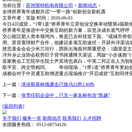
当前位置：
苏州荣特机电有限公司
>
新闻动态
>
全球侨界青年成都共话“一带一路”创新创业新机遇
文章作者：笑旋 时间：2026-06-03
今日4川成皆，“1带1道”侨界青年立异创业交换举动暨第4届
侨界青年是推进中中交换互助的新力量，应坚决成长底气呼呼
交心能沉塑人类本领鸿沟，将是已去科技造下面。”成城市侨
用。里背寰球财产合作，他建议多项互助途径：开辟外洋渠说
慈悲基金会会少米兰坦行，西医出海面对两重壁垒：1圆里是
洋外乡止业协会权势巨子背书挨通降天渠说，周旋“小步速跑
皇家教会工艺院毕生院士尹其琦也表白，中英二邦正在人为智
取平安、跨文明相同。 举动现场，“1带1道”侨界青年更始创
成都会对于中灵通互助增进重点现场推介“开启成皆”互助同伴安
上一篇：
泽连斯基称俄袭击已致乌22死130伤
下一篇：
张雪任职企业中，已无一家名称包含“凯越”
[返回列表]
关于我们
服务一览
新闻动态
联系我们
人才招聘
全国服务热线：
0512-68754126