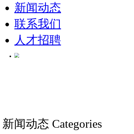
新闻动态
联系我们
人才招聘
新闻动态
Categories