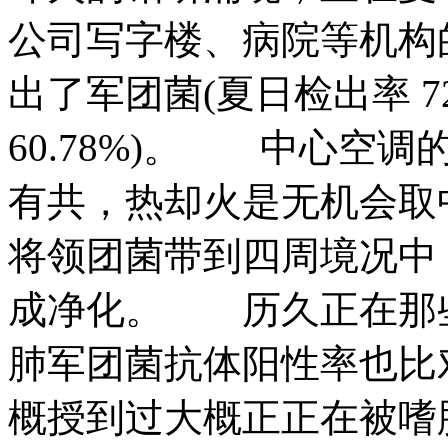
公司写字楼、病院等机构
出了军团菌(夏日检出率 7
60.78%)。 中心空
有共，热却火是无机会取
将领团菌带到四周境况中
成净化。 历久正在那
肺军团菌抗体阳性率也比
概授到过大概正正在被