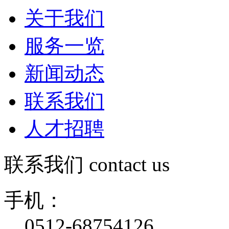
关于我们
服务一览
新闻动态
联系我们
人才招聘
联系我们
contact us
手机：
0512-68754126