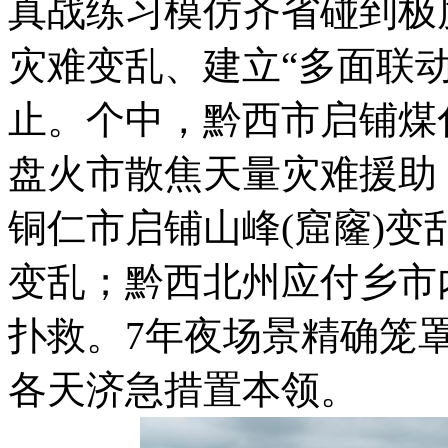
真战练习模仿齐省碰到极
灾难变乱、建立“多面联
止。个中，黔西市启铺煤
盘火市散焦天量灾难援助
铜仁市启铺山峰(窟窿)
变乱；黔西北州应付乡市
扑救。7年夜场景精确笼
各天济急措置本领。