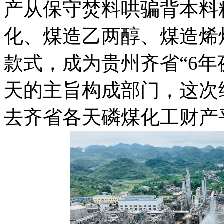
产从保守焚料哄骗背本料
化、煤造乙两醇、煤造烯
款式，成为贵州齐省“6年
天的主旨构成部门，这次
去齐省各天磷煤化工财产